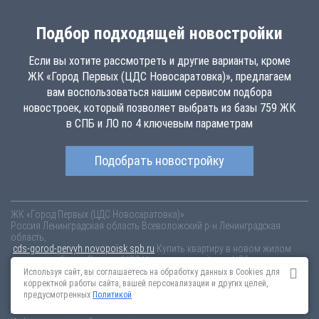
Подбор подходящей новостройки
Если вы хотите рассмотреть и другие варианты, кроме
ЖК «Город Первых (ЦДС Новосаратовка)», предлагаем
вам воспользоваться нашим сервисом подбора
новостроек, который позволяет выбрать из базы 759 ЖК
в СПБ и ЛО по 4 ключевым параметрам
Подобрать новостройку
ЖК «Город Первых (ЦДС Новосаратовка)»
Россия
Ленинградская область
Всеволожский р-н
Ленинградская
область,
cds-gorod-pervyh.novopoisk.spb.ru
Купить квартиру в новом жилом
комплексе «Город Первых (ЦДС Новосаратовка)» от «ЦДС» во
Всеволожском районе. Квартиры различных планировок от 4.05 млн
Используя сайт, вы соглашаетесь на обработку данных в Cookies для
рублей!
корректной работы сайта, вашей персонализации и других целей,
предусмотренных
Политикой
Новостройки Санкт-Петербурга
Новостройки Москвы