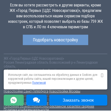
Если вы хотите рассмотреть и другие варианты, кроме
ЖК «Город Первых (ЦДС Новосаратовка)», предлагаем
вам воспользоваться нашим сервисом подбора
новостроек, который позволяет выбрать из базы 759 ЖК
в СПБ и ЛО по 4 ключевым параметрам
Подобрать новостройку
ЖК «Город Первых (ЦДС Новосаратовка)»
Россия
Ленинградская область
Всеволожский р-н
Ленинградская
область,
cds-gorod-pervyh.novopoisk.spb.ru
Купить квартиру в новом жилом
комплексе «Город Первых (ЦДС Новосаратовка)» от «ЦДС» во
Используя сайт, вы соглашаетесь на обработку данных в Cookies для
Всеволожском районе. Квартиры различных планировок от 4.05 млн
корректной работы сайта, вашей персонализации и других целей,
рублей!
предусмотренных
Политикой
Новостройки Санкт-Петербурга
Новостройки Москвы
Информация на сайте взята из открытых источников, не является
публичной офертой и распространяется для ознакомления.
Заказать звонок
Пользовательское соглашение
Соглашение о размещении
Пояснение об информационно-рекламном характере сведений
Политика конфиденциальности