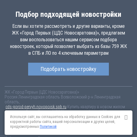
Подбор подходящей новостройки
Если вы хотите рассмотреть и другие варианты, кроме
ЖК «Город Первых (ЦДС Новосаратовка)», предлагаем
вам воспользоваться нашим сервисом подбора
новостроек, который позволяет выбрать из базы 759 ЖК
в СПБ и ЛО по 4 ключевым параметрам
Подобрать новостройку
ЖК «Город Первых (ЦДС Новосаратовка)»
Россия
Ленинградская область
Всеволожский р-н
Ленинградская
область,
cds-gorod-pervyh.novopoisk.spb.ru
Купить квартиру в новом жилом
комплексе «Город Первых (ЦДС Новосаратовка)» от «ЦДС» во
Всеволожском районе. Квартиры различных планировок от 4.05 млн
Используя сайт, вы соглашаетесь на обработку данных в Cookies для
рублей!
корректной работы сайта, вашей персонализации и других целей,
предусмотренных
Политикой
Новостройки Санкт-Петербурга
Новостройки Москвы